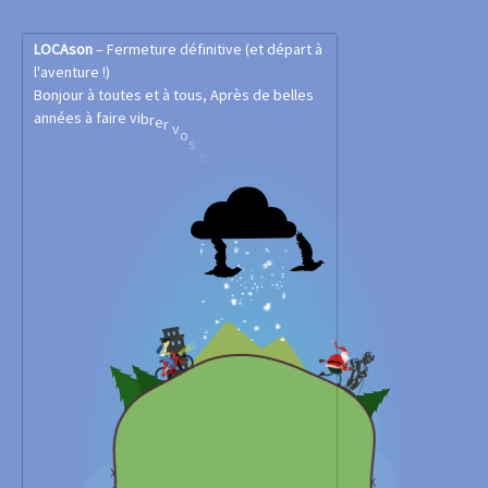
L
O
C
A
s
o
n
–
F
e
r
m
e
t
u
r
e
d
é
f
i
n
i
t
i
v
e
(
e
t
d
é
p
a
r
t
à
l
'
a
v
e
n
t
u
r
e
!
)
B
o
n
j
o
u
r
à
t
o
u
t
e
s
e
t
à
t
o
u
s
,
A
p
r
è
s
d
e
b
e
l
l
e
s
a
n
n
é
e
s
à
f
a
i
r
e
v
i
b
r
e
r
v
o
s
é
v
é
n
e